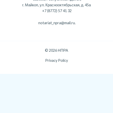
г. Майкоп, ул. Краснооктябрьская, д. 45а
+7 (8772) 57 41 32
notariat_npra@mail.ru.
© 2026 НПРА
Privacy Policy
Данный веб-сайт использует cookie-файлы, и передает данные
службе веб-аналитики Яндекс Метрика, с целью повышения
удобства и эффективности работы пользователя. Продолжая
использование сайта, вы соглашаетесь с Политикой
использования файлов cookie.
Хорошо