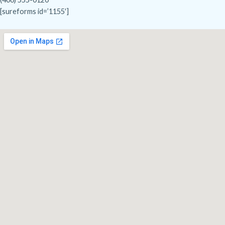
[sureforms id=’1155′]