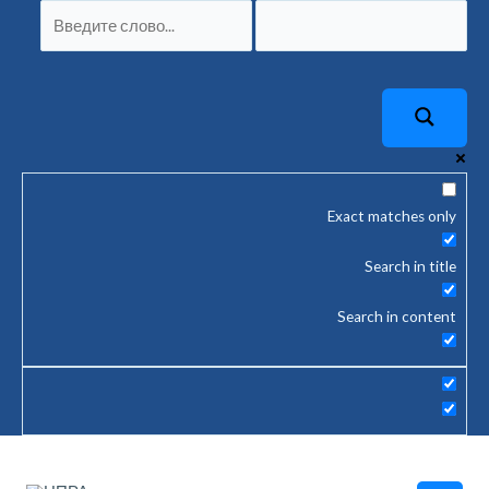
Перейти
Навигация
к
по
содержимому
записям
Exact matches only
Search in title
Search in content
Main