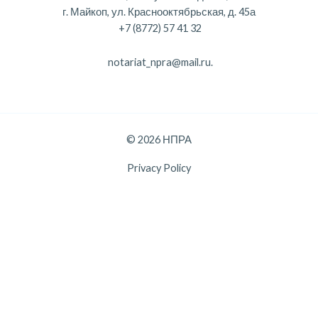
г. Майкоп, ул. Краснооктябрьская, д. 45а
+7 (8772) 57 41 32
notariat_npra@mail.ru.
© 2026 НПРА
Privacy Policy
Данный веб-сайт использует cookie-файлы, и передает данные
службе веб-аналитики Яндекс Метрика, с целью повышения
удобства и эффективности работы пользователя. Продолжая
использование сайта, вы соглашаетесь с Политикой
использования файлов cookie.
Хорошо
Политика конфиденциальности