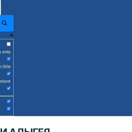
s only
 title
ontent