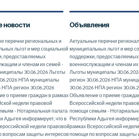
 новости
Объявления
е перечни региональных и
Актуальные перечни региона
ьных льгот и мер социальной
муниципальных льгот и мер с
и, предоставляемых
поддержки, предоставляемых
ужащим и членам их семей
-
военнослужащим и членам их
ниципалы 30.06.2026 Льготы
Льготы муниципалы 30.06.202
.06.2026 НПА муниципалы
регион 30.06.2026 НПА муни
6 НПА регион 30.06.2026
30.06.2026 НПА регион 30.06.
е о приеме граждан в рамках
Объявление о приеме граждан
ской недели правовой
Всероссийской недели право
емьям
-
Нотариальная палата
помощи семьям
-
Нотариальн
и Адыгея информирует, что в
Республики Адыгея информиру
ероссийской недели правовой
рамках Всероссийской недел
о вопросам защиты интересов
помощи по вопросам защиты 