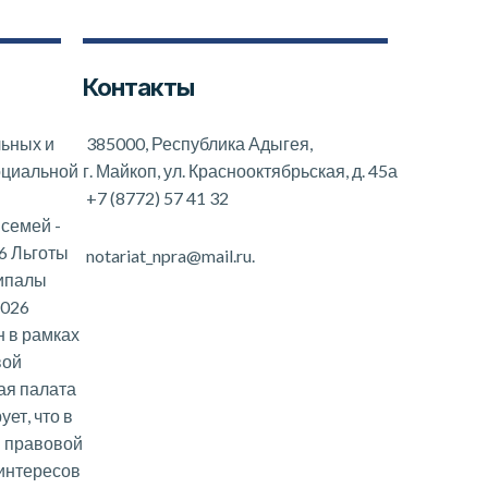
Контакты
льных и
385000, Республика Адыгея,
оциальной
г. Майкоп, ул. Краснооктябрьская, д. 45а
+7 (8772) 57 41 32
 семей
-
6 Льготы
notariat_npra@mail.ru.
ципалы
2026
 в рамках
вой
ая палата
ет, что в
и правовой
интересов