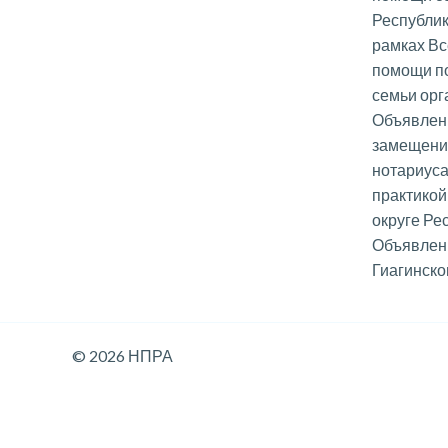
Республик
рамках Вс
помощи п
семьи ор
Объявлени
замещени
нотариуса
практикой
округе Ре
Объявлени
Гиагинско
© 2026 НПРА