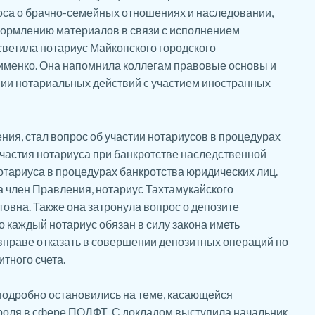
оса о брачно-семейных отношениях и наследовании,
ормлению материалов в связи с исполнением
ветила нотариус Майкопского городского
именко. Она напомнила коллегам правовые основы и
ии нотариальных действий с участием иностранных
ия, стал вопрос об участии нотариусов в процедурах
участия нотариуса при банкротстве наследственной
отариуса в процедурах банкротства юридических лиц.
 член Правления, нотариус Тахтамукайского
овна. Также она затронула вопрос о депозите
 каждый нотариус обязан в силу закона иметь
 вправе отказать в совершении депозитных операций по
итного счета.
одробно остановились на теме, касающейся
роля в сфере ПОДФТ. С докладом выступила начальник