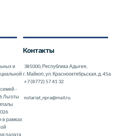
Контакты
льных и
385000, Республика Адыгея,
оциальной
г. Майкоп, ул. Краснооктябрьская, д. 45а
+7 (8772) 57 41 32
 семей
-
6 Льготы
notariat_npra@mail.ru.
ципалы
2026
 в рамках
вой
ая палата