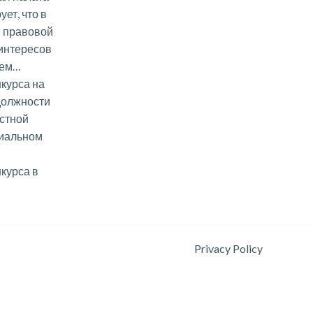
ет, что в
и правовой
интересов
ием…
курса на
должности
стной
риальном
курса в
Privacy Policy