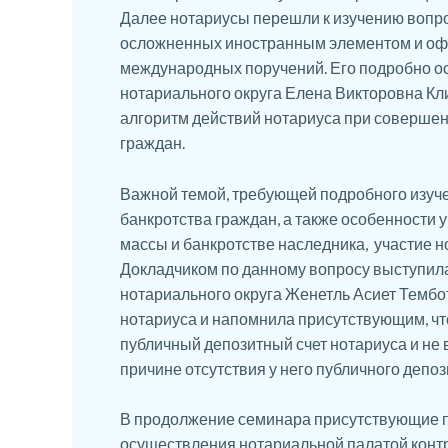
Далее нотариусы перешли к изучению вопр
осложненных иностранным элементом и оф
международных поручений. Его подробно ос
нотариального округа Елена Викторовна Кл
алгоритм действий нотариуса при совершен
граждан.
Важной темой, требующей подробного изучен
банкротства граждан, а также особенности 
массы и банкротстве наследника, участие н
Докладчиком по данному вопросу выступила
нотариального округа Женетль Асиет Тембот
нотариуса и напомнила присутствующим, что
публичный депозитный счет нотариуса и не
причине отсутствия у него публичного депоз
В продолжение семинара присутствующие п
осуществления нотариальной палатой конт