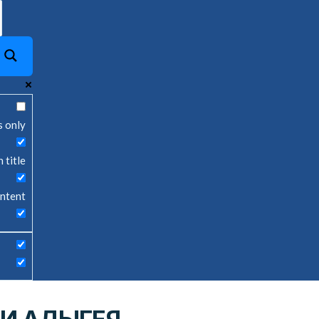
s only
 title
ontent