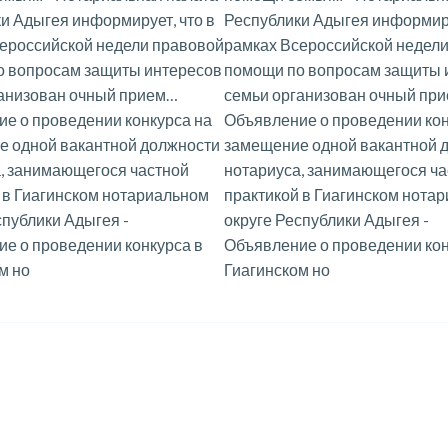
и Адыгея информирует, что в
Республики Адыгея информиру
ероссийской недели правовой
рамках Всероссийской недел
о вопросам защиты интересов
помощи по вопросам защиты 
ганизован очный прием…
семьи организован очный пр
е о проведении конкурса на
Объявление о проведении кон
е одной вакантной должности
замещение одной вакантной 
, занимающегося частной
нотариуса, занимающегося ча
 в Гиагинском нотариальном
практикой в Гиагинском нота
спублики Адыгея
-
округе Республики Адыгея
-
е о проведении конкурса в
Объявление о проведении кон
м но
Гиагинском но