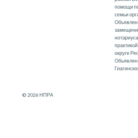
помощи п
семьи ор
Объявлени
замещени
нотариуса
практикой
округе Ре
Объявлени
Гиагинско
© 2026 НПРА
Данный веб-сайт использует cookie-файлы, и передает дан
Продолжая использование сайта, вы соглашаетесь с Полити