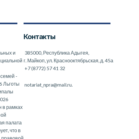
Контакты
льных и
385000, Республика Адыгея,
оциальной
г. Майкоп, ул. Краснооктябрьская, д. 45а
+7 (8772) 57 41 32
 семей
-
6 Льготы
notariat_npra@mail.ru.
ципалы
2026
 в рамках
вой
ая палата
ет, что в
и правовой