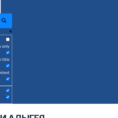
s only
 title
ontent