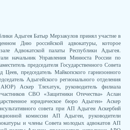
блики Адыгея Батыр Мерзакулов принял участие в
щенном Дню российской адвокатуры, которое
але Адвокатской палаты Республики Адыгея.
тали начальник Управления Минюста России по
меститель председателя Государственного Совета
 Цеев, председатель Майкопского гарнизонного
едседатель Адыгейского регионального отделения
АЮР) Аскер Тлехатук, руководитель филиала
участников СВО «Защитники Отечества» Аслан
арственное юридическое бюро Адыгеи» Аскер
онсультативного совета при АП Адыгеи Аскербий
ационной комиссии АП Адыгеи, руководители
двокатуры и члены Совета молодых адвокатов АП