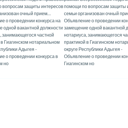
о вопросам защиты интересов
помощи по вопросам защиты 
ганизован очный прием…
семьи организован очный пр
е о проведении конкурса на
Объявление о проведении кон
е одной вакантной должности
замещение одной вакантной 
, занимающегося частной
нотариуса, занимающегося ча
 в Гиагинском нотариальном
практикой в Гиагинском нота
спублики Адыгея
-
округе Республики Адыгея
-
е о проведении конкурса в
Объявление о проведении кон
м но
Гиагинском но
ные службе веб-аналитики Яндекс Метрика, с целью повышен
кой использования файлов cookie.
Хорошо
Политик