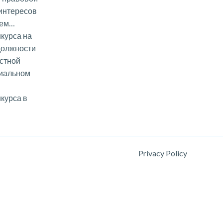
интересов
ием…
курса на
должности
стной
риальном
курса в
Privacy Policy
ия удобства и эффективности работы пользователя.
а конфиденциальности