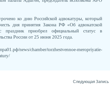
ской палаты Адыгеи, председатель исполкома АРО
урочено ко дню Российской адвокатуры, который
честь дня принятия Закона РФ «Об адвокатской
ас праздник приобрел официальный статус в
льства России от 25 июня 2025 года.
01.рф/news/chamber/torzhestvennoe-meropriyatie-
tury/
Следующая Запись