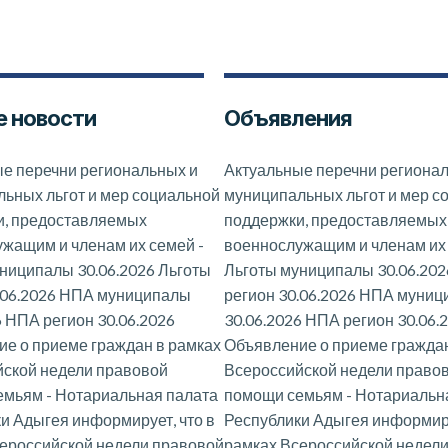
 новости
Объявления
е перечни региональных и
Актуальные перечни региона
ьных льгот и мер социальной
муниципальных льгот и мер с
и, предоставляемых
поддержки, предоставляемых
ужащим и членам их семей
-
военнослужащим и членам их
ниципалы 30.06.2026 Льготы
Льготы муниципалы 30.06.202
.06.2026 НПА муниципалы
регион 30.06.2026 НПА муни
6 НПА регион 30.06.2026
30.06.2026 НПА регион 30.06.
е о приеме граждан в рамках
Объявление о приеме граждан
ской недели правовой
Всероссийской недели право
емьям
-
Нотариальная палата
помощи семьям
-
Нотариальн
и Адыгея информирует, что в
Республики Адыгея информиру
ероссийской недели правовой
рамках Всероссийской недел