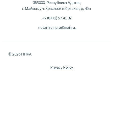
385000, Республика Адыгея,
г. Майкоп, ул. Краснооктябрьская, д. 45а
+7 (8772) 57 41 32
notariat_npra@mail.ru.
© 2026 НПРА
Privacy Policy
Данный веб-сайт использует cookie-файлы, и передает
данные службе веб-аналитики Яндекс Метрика, с целью
повышения удобства и эффективности работы пользователя.
Продолжая использование сайта, вы соглашаетесь с
Политикой использования файлов cookie.
Хорошо