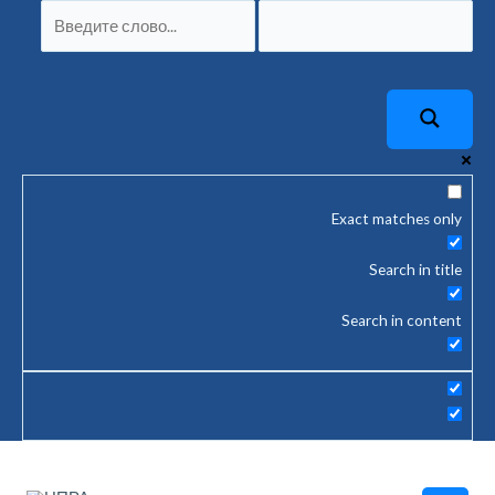
Перейти
Навигация
к
по
содержимому
записям
Exact matches only
Search in title
Search in content
Main