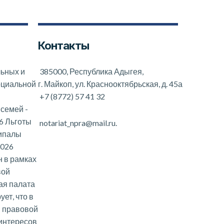
Контакты
льных и
385000, Республика Адыгея,
оциальной
г. Майкоп, ул. Краснооктябрьская, д. 45а
+7 (8772) 57 41 32
 семей
-
6 Льготы
notariat_npra@mail.ru.
ципалы
2026
 в рамках
вой
ая палата
ет, что в
и правовой
интересов