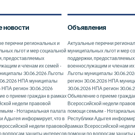
 новости
Объявления
е перечни региональных и
Актуальные перечни региона
ьных льгот и мер социальной
муниципальных льгот и мер с
и, предоставляемых
поддержки, предоставляемых
ужащим и членам их семей
-
военнослужащим и членам их
ниципалы 30.06.2026 Льготы
Льготы муниципалы 30.06.202
.06.2026 НПА муниципалы
регион 30.06.2026 НПА муни
6 НПА регион 30.06.2026
30.06.2026 НПА регион 30.06.
е о приеме граждан в рамках
Объявление о приеме граждан
ской недели правовой
Всероссийской недели право
емьям
-
Нотариальная палата
помощи семьям
-
Нотариальн
и Адыгея информирует, что в
Республики Адыгея информиру
ероссийской недели правовой
рамках Всероссийской недел
о вопросам защиты интересов
помощи по вопросам защиты 