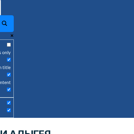
s only
 title
ontent