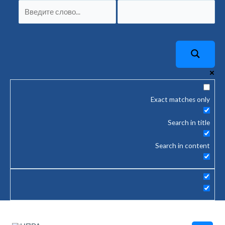
Перейти
Навигация
к
по
содержимому
записям
Exact matches only
Search in title
Search in content
Main