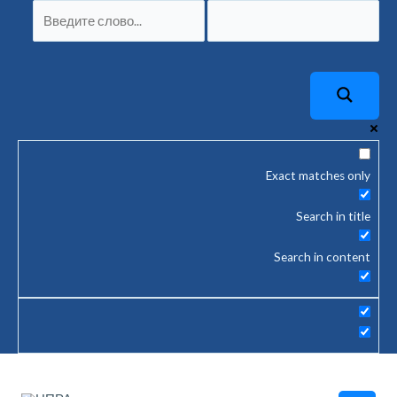
Перейти
Навигация
к
по
содержимому
записям
Exact matches only
Search in title
Search in content
Main